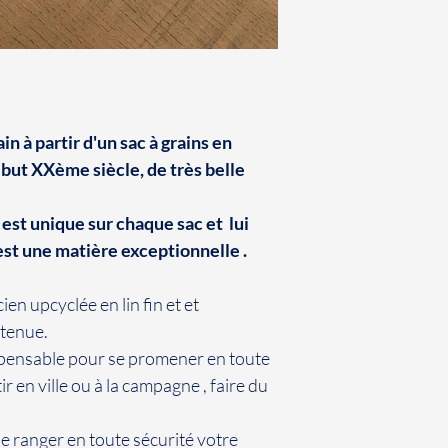
9,50 euros TTC.
Soit par Mondial Re
choix dans un délai
montant de 5,50 eu
Certaines commandes
teinture est réalisé
in à partir d'un sac à grains en
être supérieur et s
but XXème siècle, de très belle
Selon le tarif et le
conditions en vigue
est unique sur chaque sac et lui
est une matière exceptionnelle .
ien upcyclée en lin fin et et
 tenue.
pensable pour se promener en toute
tir en ville ou à la campagne , faire du
de ranger en toute sécurité votre