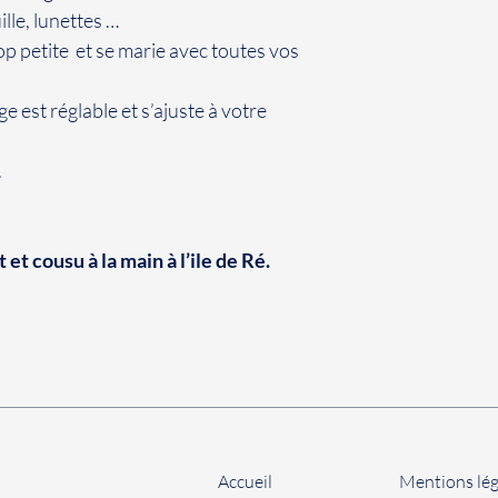
lle, lunettes …
trop petite et se marie avec toutes vos
e est réglable et s’ajuste à votre
.
et cousu à la main à l’ile de Ré.
Accueil
Mentions lég