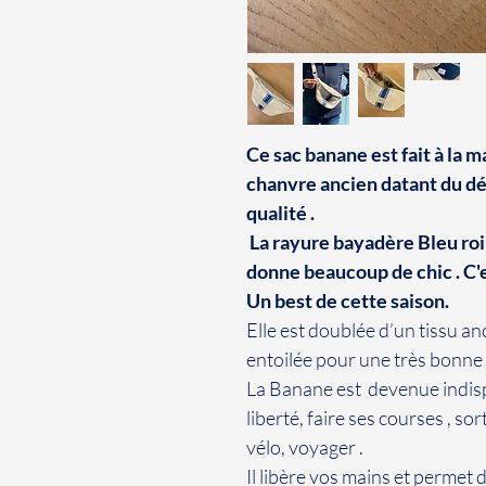
Ce sac banane est fait à la ma
chanvre ancien datant du dé
qualité .
La rayure bayadère Bleu roi 
donne beaucoup de chic . C'
Un best de cette saison.
Elle est doublée d’un tissu anc
entoilée pour une très bonne
La Banane est devenue indis
liberté, faire ses courses , sor
vélo, voyager .
Il libère vos mains et permet 